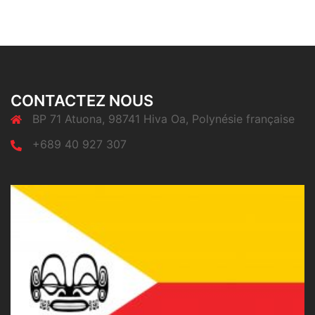
CONTACTEZ NOUS
BP 71 Atuona, 98741 Hiva Oa, Polynésie française
+689 40 927 307