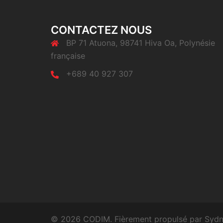
CONTACTEZ NOUS
BP 71 Atuona, 98741 Hiva Oa, Polynésie
française
+689 40 927 307
© 2026 CODIM. Fièrement propulsé par
Syd