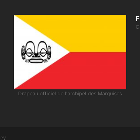
F
C
Drapeau officiel de l'archipel des Marquises
ney