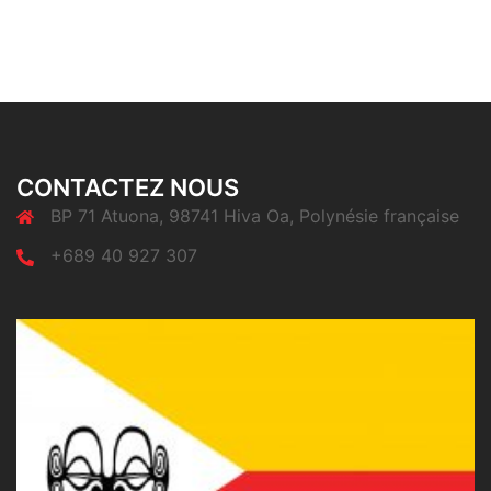
CONTACTEZ NOUS
BP 71 Atuona, 98741 Hiva Oa, Polynésie française
+689 40 927 307