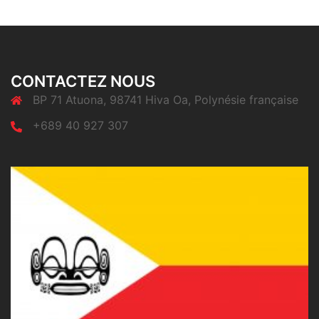
CONTACTEZ NOUS
BP 71 Atuona, 98741 Hiva Oa, Polynésie française
+689 40 927 307