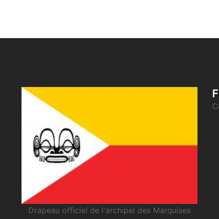
F
C
Drapeau officiel de l'archipel des Marquises