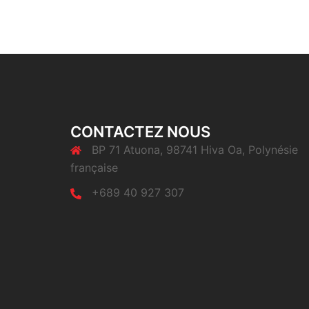
CONTACTEZ NOUS
BP 71 Atuona, 98741 Hiva Oa, Polynésie
française
+689 40 927 307