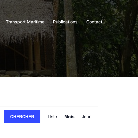
Transport Maritime
Publications
Contact
Navigation
CHERCHER
Liste
Mois
Jour
de
vues