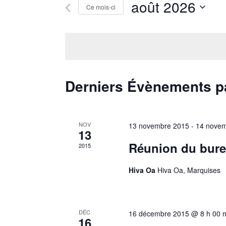
navigation
Rechercher
août 2026
Ce mois-ci
Évènements
de
Sélectionnez
par
une
mot-
vues
date.
clé.
Évènements
Derniers Évènements 
NOV
13 novembre 2015
-
14 novem
13
Réunion du bure
2015
Hiva Oa
Hiva Oa, Marquises
DÉC
16 décembre 2015 @ 8 h 00 
16