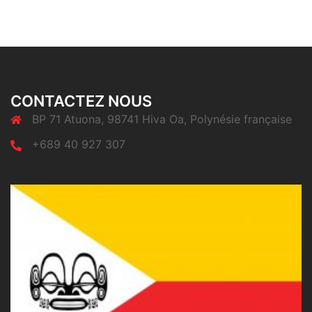
CONTACTEZ NOUS
BP 71 Atuona, 98741 Hiva Oa, Polynésie française
+689 40 927 307