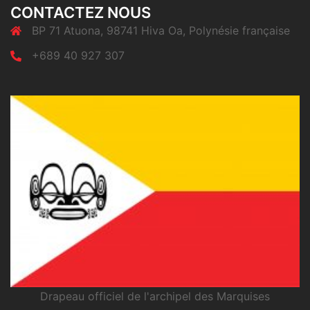
CONTACTEZ NOUS
BP 71 Atuona, 98741 Hiva Oa, Polynésie française
+689 40 927 307
Drapeau officiel de l'archipel des Marquises