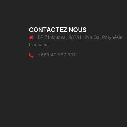
CONTACTEZ NOUS
BP 71 Atuona, 98741 Hiva Oa, Polynésie
française
+689 40 927 307