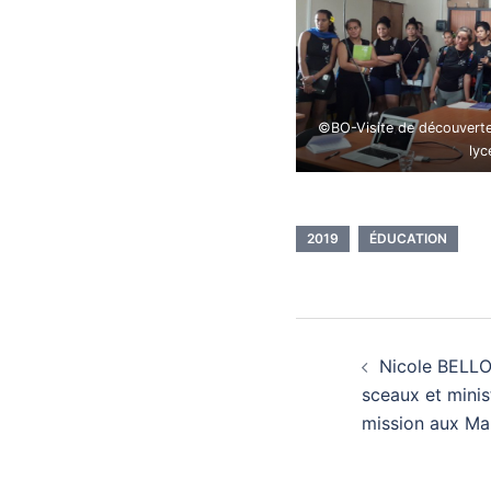
©BO-Visite de découverte
lyc
2019
ÉDUCATION
Nicole BELLO
sceaux et minist
mission aux Ma