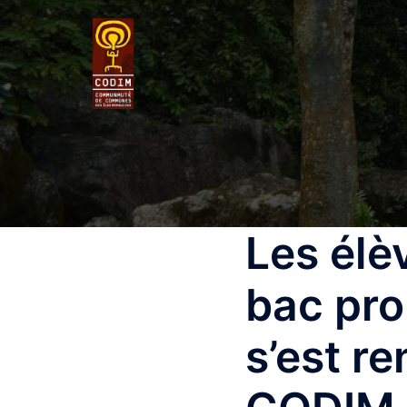
Les élè
bac pro
s’est r