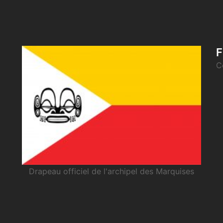
F
C
Drapeau officiel de l'archipel des Marquises