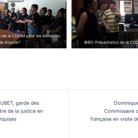
 de la CODIM pour les élèves du
ée Atuona
©BO-Présentation de la CODIM
UBET, garde des
Dominique
re de la justice en
Commissaire d
rquises
française en visite 