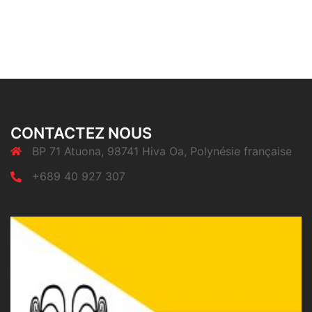
CONTACTEZ NOUS
BP 71 Atuona, 98741 Hiva Oa, Polynésie française
+689 40 927 307