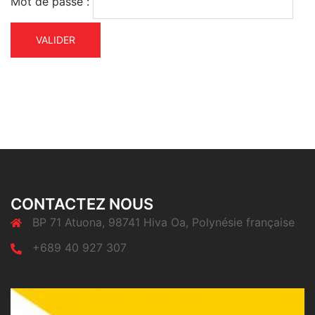
Mot de passe :
CONTACTEZ NOUS
BP 71 Atuona, 98741 Hiva Oa, Polynésie française
+689 40 927 307