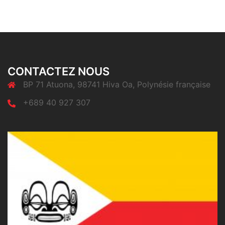
CONTACTEZ NOUS
BP 71 Atuona, 98741 Hiva Oa, Polynésie française
+689 40 927 307