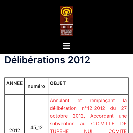
Délibérations 2012
ANNEE
OBJET
numéro
Annulant et remplaçant la
délibération n°42-2012 du 27
octobre 2012, Accordant une
subvention au C.O.M.I.T.E DE
45_12
2012
TUPEHE NUI, COMITE