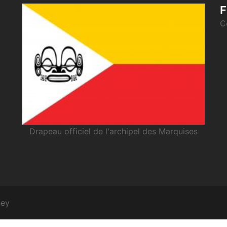
F
C
Drapeau officiel de l'archipel des Marquises
ney