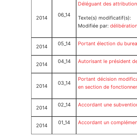
Déléguant des attributi
06_14
2014
Texte(s) modificatif(s):
Modifiée par:
délibérati
05_14
Portant élection du bure
2014
04_14
Autorisant le président
2014
Portant décision modifi
03_14
2014
en section de fonctionn
02_14
Accordant une subventio
2014
01_14
Accordant un complément 
2014