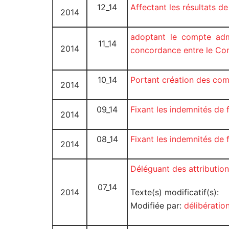
12_14
Affectant les résultats d
2014
adoptant le compte adm
11_14
2014
concordance entre le Com
10_14
Portant création des co
2014
09_14
Fixant les indemnités de
2014
08_14
Fixant les indemnités de
2014
Déléguant des attributio
07_14
2014
Texte(s) modificatif(s):
Modifiée par:
délibérati