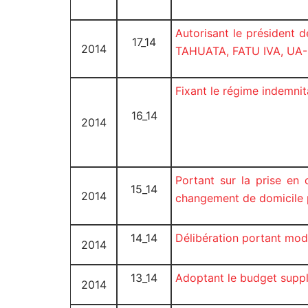
Autorisant le président 
17_14
2014
TAHUATA, FATU IVA, UA
Fixant le régime indemni
16_14
2014
Portant sur la prise e
15_14
2014
changement de domicile pe
14_14
Délibération portant mod
2014
13_14
Adoptant le budget supp
2014