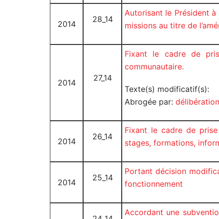
Autorisant le Président à
28_14
2014
missions au titre de l’
Fixant le cadre de pri
communautaire.
27_14
2014
Texte(s) modificatif(s):
Abrogée par:
délibérati
Fixant le cadre de pris
26_14
2014
stages, formations, inform
Portant décision modifi
25_14
2014
fonctionnement
Accordant une subvention
24_14