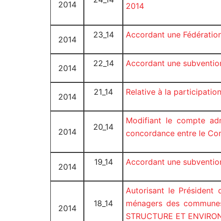
2014
2014
23_14
Accordant une Fédératio
2014
22_14
Accordant une subvention
2014
21_14
Relative à la participat
2014
Modifiant le compte adm
20_14
2014
concordance entre le Com
19_14
Accordant une subvention
2014
Autorisant le Président
18_14
ménagers des communes
2014
STRUCTURE ET ENVIRONNEM