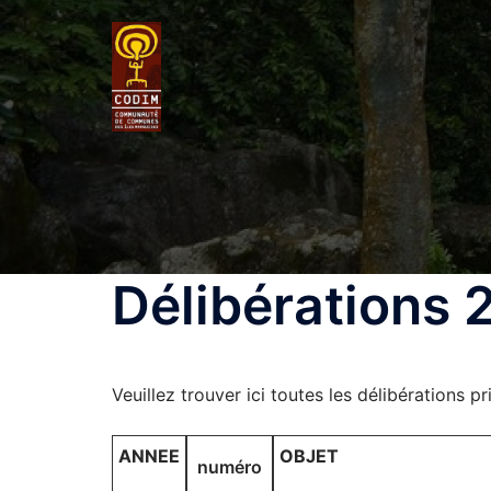
Délibérations 
Veuillez trouver ici toutes les délibérations 
ANNEE
OBJET
numéro