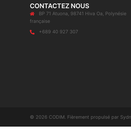
CONTACTEZ NOUS
BP 71 Atuona, 98741 Hiva Oa, Polynésie
française
+689 40 927 307
© 2026 CODIM. Fièrement propulsé par
Syd