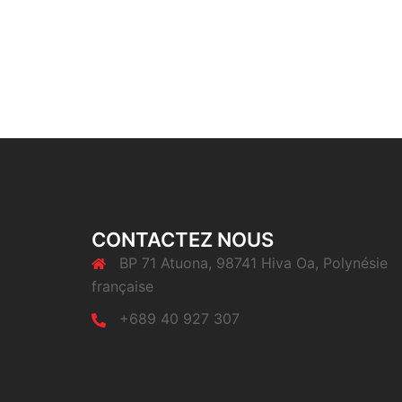
CONTACTEZ NOUS
BP 71 Atuona, 98741 Hiva Oa, Polynésie
française
+689 40 927 307