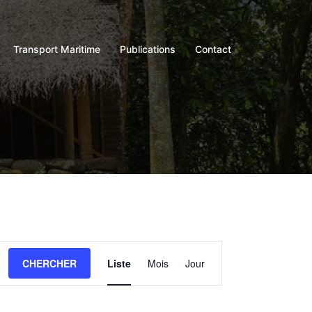
Transport Maritime
Publications
Contact
Navigation
CHERCHER
Liste
Mois
Jour
de
vues