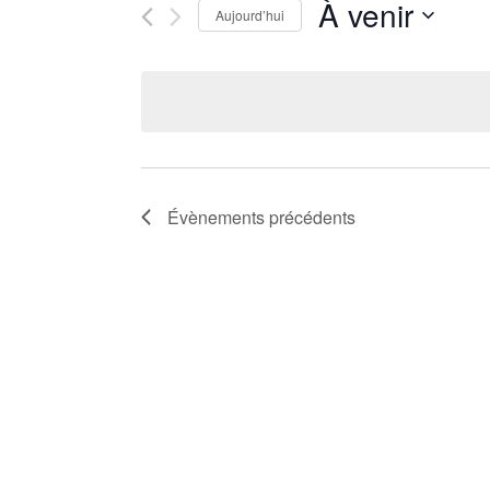
navigation
Rechercher
À venir
Aujourd’hui
Évènements
de
Sélectionnez
par
une
mot-
vues
date.
clé.
Évènements
Évènements
précédents