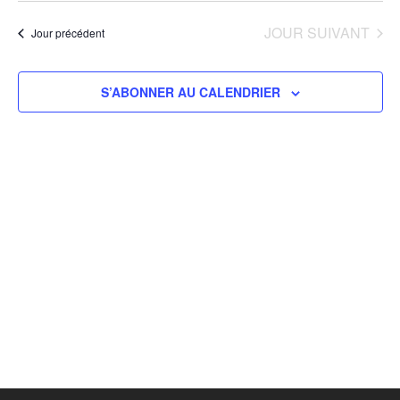
vue
navigat
une
JOUR SUIVANT
Év
Jour précédent
de
date.
vues
Évènem
S’ABONNER AU CALENDRIER