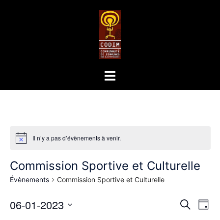
Il n’y a pas d’évènements à venir.
Commission Sportive et Culturelle
Évènements
Commission Sportive et Culturelle
Recher
06-01-2023
Nav
RECHERC
JOUR
de
et
Sélectionnez