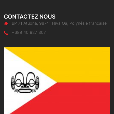
CONTACTEZ NOUS
BP 71 Atuona, 98741 Hiva Oa, Polynésie française
+689 40 927 307