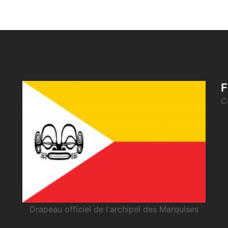
F
C
Drapeau officiel de l'archipel des Marquises