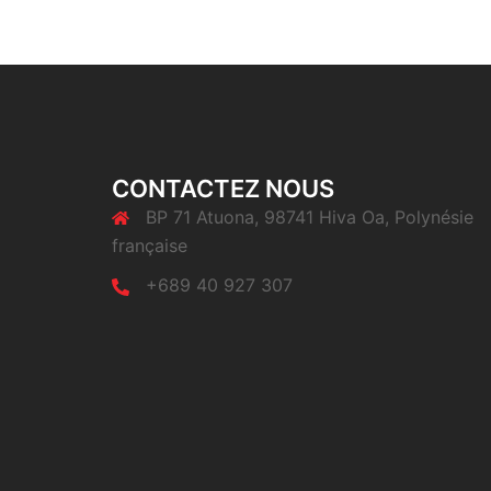
CONTACTEZ NOUS
BP 71 Atuona, 98741 Hiva Oa, Polynésie
française
+689 40 927 307